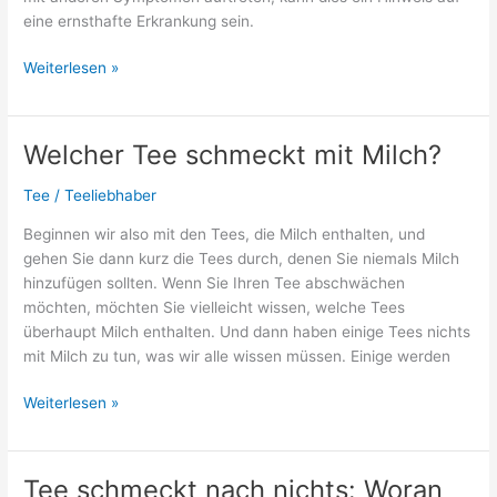
eine ernsthafte Erkrankung sein.
Hausmittel
Weiterlesen »
gegen
Kopfschmerzen:
Unsere
Welcher Tee schmeckt mit Milch?
Tipps!
Tee
/
Teeliebhaber
Beginnen wir also mit den Tees, die Milch enthalten, und
gehen Sie dann kurz die Tees durch, denen Sie niemals Milch
hinzufügen sollten. Wenn Sie Ihren Tee abschwächen
möchten, möchten Sie vielleicht wissen, welche Tees
überhaupt Milch enthalten. Und dann haben einige Tees nichts
mit Milch zu tun, was wir alle wissen müssen. Einige werden
Welcher
Weiterlesen »
Tee
schmeckt
mit
Tee schmeckt nach nichts: Woran