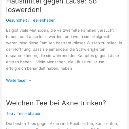
Hausmittel gegen Läuse: So
lindern?
loswerden!
Gesundheit
/
Teeliebhaber
Es gibt viele Methoden, die verzweifelte Familien versucht
haben, um Läuse loszuwerden, und wenn sie erfolgreich
waren, sind diese Familien bestrebt, dieses Wissen zu teilen, in
der Hoffnung, dass sie jemandem die Schwierigkeiten
ersparen können, die sie während des Kampfes gegen Läuse
erlitten haben. Viele Menschen, die Läuse zu Hause
erfolgreich behandelt haben, haben
Hausmittel
Weiterlesen »
gegen
Läuse:
So
Welchen Tee bei Akne trinken?
loswerden!
Tee
/
Teeliebhaber
Die besten Tees gegen Akne sind: Rooibos-Tee, Kamillentee,