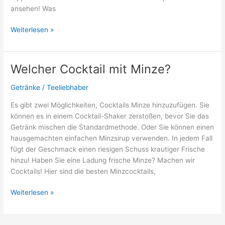
ansehen! Was
Die
Weiterlesen »
besten
Drinks
für
Welcher Cocktail mit Minze?
Männer:
So
Getränke
/
Teeliebhaber
trinkt
Es gibt zwei Möglichkeiten, Cocktails Minze hinzuzufügen. Sie
männlicher
können es in einem Cocktail-Shaker zerstoßen, bevor Sie das
Mann!
Getränk mischen die Standardmethode. Oder Sie können einen
hausgemachten einfachen Minzsirup verwenden. In jedem Fall
fügt der Geschmack einen riesigen Schuss krautiger Frische
hinzu! Haben Sie eine Ladung frische Minze? Machen wir
Cocktails! Hier sind die besten Minzcocktails,
Welcher
Weiterlesen »
Cocktail
mit