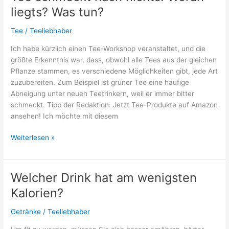
Milch?
liegts? Was tun?
Tee
/
Teeliebhaber
Ich habe kürzlich einen Tee-Workshop veranstaltet, und die
größte Erkenntnis war, dass, obwohl alle Tees aus der gleichen
Pflanze stammen, es verschiedene Möglichkeiten gibt, jede Art
zuzubereiten. Zum Beispiel ist grüner Tee eine häufige
Abneigung unter neuen Teetrinkern, weil er immer bitter
schmeckt. Tipp der Redaktion: Jetzt Tee-Produkte auf Amazon
ansehen! Ich möchte mit diesem
Tee
Weiterlesen »
schmeckt
nach
nichts:
Welcher Drink hat am wenigsten
Woran
Kalorien?
liegts?
Was
Getränke
/
Teeliebhaber
tun?