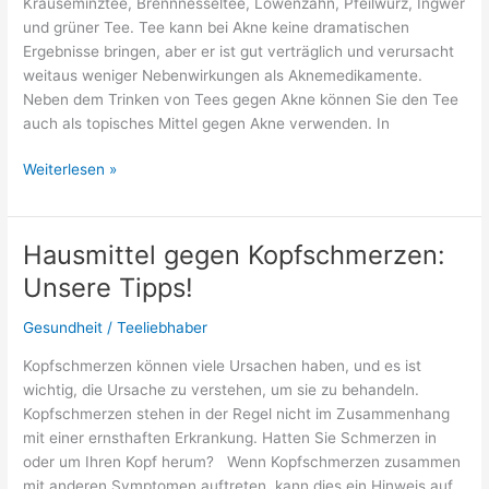
Krauseminztee, Brennnesseltee, Löwenzahn, Pfeilwurz, Ingwer
und grüner Tee. Tee kann bei Akne keine dramatischen
Ergebnisse bringen, aber er ist gut verträglich und verursacht
weitaus weniger Nebenwirkungen als Aknemedikamente.
Neben dem Trinken von Tees gegen Akne können Sie den Tee
auch als topisches Mittel gegen Akne verwenden. In
Welchen
Weiterlesen »
Tee
bei
Akne
Hausmittel gegen Kopfschmerzen:
trinken?
Unsere Tipps!
Gesundheit
/
Teeliebhaber
Kopfschmerzen können viele Ursachen haben, und es ist
wichtig, die Ursache zu verstehen, um sie zu behandeln.
Kopfschmerzen stehen in der Regel nicht im Zusammenhang
mit einer ernsthaften Erkrankung. Hatten Sie Schmerzen in
oder um Ihren Kopf herum? Wenn Kopfschmerzen zusammen
mit anderen Symptomen auftreten, kann dies ein Hinweis auf