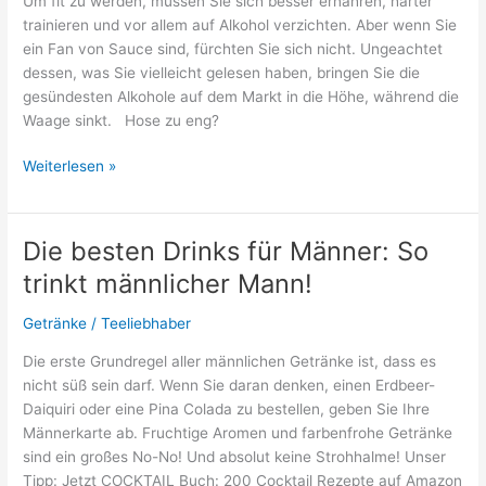
Um fit zu werden, müssen Sie sich besser ernähren, härter
trainieren und vor allem auf Alkohol verzichten. Aber wenn Sie
ein Fan von Sauce sind, fürchten Sie sich nicht. Ungeachtet
dessen, was Sie vielleicht gelesen haben, bringen Sie die
gesündesten Alkohole auf dem Markt in die Höhe, während die
Waage sinkt. Hose zu eng?
Welcher
Weiterlesen »
Drink
hat
am
Die besten Drinks für Männer: So
wenigsten
trinkt männlicher Mann!
Kalorien?
Getränke
/
Teeliebhaber
Die erste Grundregel aller männlichen Getränke ist, dass es
nicht süß sein darf. Wenn Sie daran denken, einen Erdbeer-
Daiquiri oder eine Pina Colada zu bestellen, geben Sie Ihre
Männerkarte ab. Fruchtige Aromen und farbenfrohe Getränke
sind ein großes No-No! Und absolut keine Strohhalme! Unser
Tipp: Jetzt COCKTAIL Buch: 200 Cocktail Rezepte auf Amazon