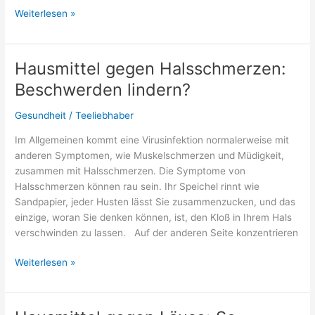
Welcher
Weiterlesen »
Cocktail
hat
einen
Hausmittel gegen Halsschmerzen:
Zuckerrand?
Beschwerden lindern?
Gesundheit
/
Teeliebhaber
Im Allgemeinen kommt eine Virusinfektion normalerweise mit
anderen Symptomen, wie Muskelschmerzen und Müdigkeit,
zusammen mit Halsschmerzen. Die Symptome von
Halsschmerzen können rau sein. Ihr Speichel rinnt wie
Sandpapier, jeder Husten lässt Sie zusammenzucken, und das
einzige, woran Sie denken können, ist, den Kloß in Ihrem Hals
verschwinden zu lassen. Auf der anderen Seite konzentrieren
Hausmittel
Weiterlesen »
gegen
Halsschmerzen:
Beschwerden