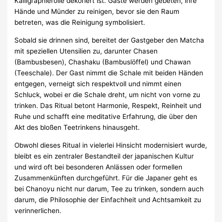
Kalligraphierolle dekoriert ist. Gäste werden gebeten, ihre
Hände und Münder zu reinigen, bevor sie den Raum
betreten, was die Reinigung symbolisiert.
Sobald sie drinnen sind, bereitet der Gastgeber den Matcha
mit speziellen Utensilien zu, darunter Chasen
(Bambusbesen), Chashaku (Bambuslöffel) und Chawan
(Teeschale). Der Gast nimmt die Schale mit beiden Händen
entgegen, verneigt sich respektvoll und nimmt einen
Schluck, wobei er die Schale dreht, um nicht von vorne zu
trinken. Das Ritual betont Harmonie, Respekt, Reinheit und
Ruhe und schafft eine meditative Erfahrung, die über den
Akt des bloßen Teetrinkens hinausgeht.
Obwohl dieses Ritual in vielerlei Hinsicht modernisiert wurde,
bleibt es ein zentraler Bestandteil der japanischen Kultur
und wird oft bei besonderen Anlässen oder formellen
Zusammenkünften durchgeführt. Für die Japaner geht es
bei Chanoyu nicht nur darum, Tee zu trinken, sondern auch
darum, die Philosophie der Einfachheit und Achtsamkeit zu
verinnerlichen.