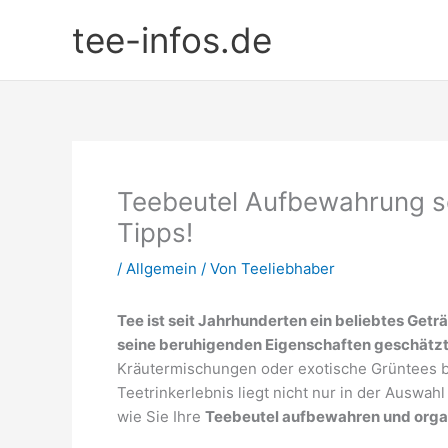
Zum
tee-infos.de
Inhalt
springen
Teebeutel Aufbewahrung se
Tipps!
/
Allgemein
/ Von
Teeliebhaber
Tee ist seit Jahrhunderten ein beliebtes Ge
seine beruhigenden Eigenschaften geschätzt
Kräutermischungen oder exotische Grüntees b
Teetrinkerlebnis liegt nicht nur in der Auswahl
wie Sie Ihre
Teebeutel aufbewahren und orga