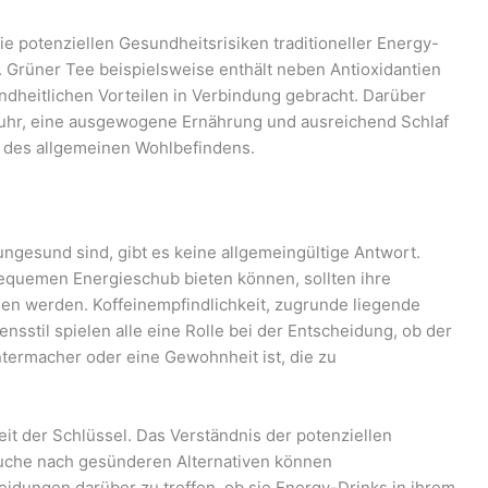
ie potenziellen Gesundheitsrisiken traditioneller Energy-
. Grüner Tee beispielsweise enthält neben Antioxidantien
ndheitlichen Vorteilen in Verbindung gebracht. Darüber
fuhr, eine ausgewogene Ernährung und ausreichend Schlaf
d des allgemeinen Wohlbefindens.
ngesund sind, gibt es keine allgemeingültige Antwort.
equemen Energieschub bieten können, sollten ihre
hen werden. Koffeinempfindlichkeit, zugrunde liegende
sstil spielen alle eine Rolle bei der Entscheidung, ob der
termacher oder eine Gewohnheit ist, die zu
t der Schlüssel. Das Verständnis der potenziellen
uche nach gesünderen Alternativen können
eidungen darüber zu treffen, ob sie Energy-Drinks in ihrem