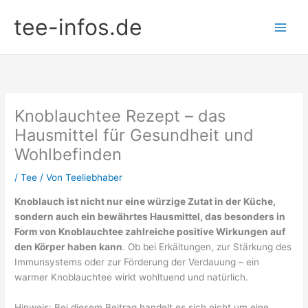
Zum
tee-infos.de
Inhalt
springen
Knoblauchtee Rezept – das
Hausmittel für Gesundheit und
Wohlbefinden
/
Tee
/ Von
Teeliebhaber
Knoblauch ist nicht nur eine würzige Zutat in der Küche,
sondern auch ein bewährtes Hausmittel, das besonders in
Form von Knoblauchtee zahlreiche positive Wirkungen auf
den Körper haben kann
. Ob bei Erkältungen, zur Stärkung des
Immunsystems oder zur Förderung der Verdauung – ein
warmer Knoblauchtee wirkt wohltuend und natürlich.
Hinweis: Bei diesem Beitrag handelt es sich nicht um eine