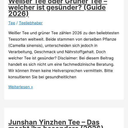
Weißer Tee oder Grüner Tee –
ist
welcher ist gesünder? (Guide
besser?
2026)
(Guide
2026)
Tee
/
Teeliebhaber
Weißer Tee und grüner Tee zählen 2026 zu den beliebtesten
Teesorten weltweit. Beide stammen von derselben Pflanze
(Camellia sinensis), unterscheiden sich jedoch in
Verarbeitung, Geschmack und Nährstoffgehalt. Doch
welcher Tee ist gesünder? Disclaimer: Bei diesem Beitrag
handelt es sich nicht um eine fachmedizinische Beratung.
Wir können Ihnen keine Heilversprechen vermitteln. Bitte
konsultieren Sie bei gesundheitlichen
Weißer
Weiterlesen »
Tee
oder
Grüner
Tee
–
Junshan Yinzhen Tee – Das
welcher