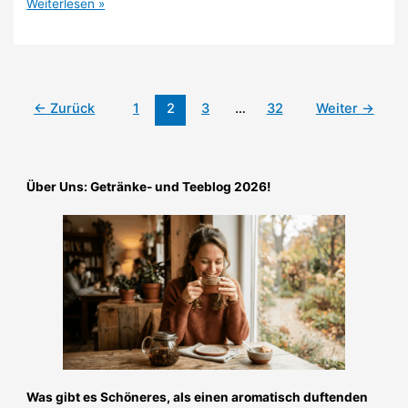
Tee-
Weiterlesen »
Trends
2026
–
Mehr
als
←
Zurück
1
2
3
…
32
Weiter
→
nur
heißes
Wasser
Über Uns: Getränke- und Teeblog 2026!
Was gibt es Schöneres, als einen aromatisch duftenden