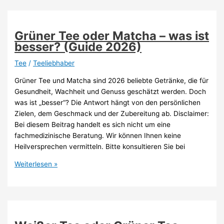
auch
kalt
gut?
Grüner Tee oder Matcha – was ist
(Guide
besser? (Guide 2026)
2026)
Tee
/
Teeliebhaber
Grüner Tee und Matcha sind 2026 beliebte Getränke, die für
Gesundheit, Wachheit und Genuss geschätzt werden. Doch
was ist „besser“? Die Antwort hängt von den persönlichen
Zielen, dem Geschmack und der Zubereitung ab. Disclaimer:
Bei diesem Beitrag handelt es sich nicht um eine
fachmedizinische Beratung. Wir können Ihnen keine
Heilversprechen vermitteln. Bitte konsultieren Sie bei
Grüner
Weiterlesen »
Tee
oder
Matcha
–
was