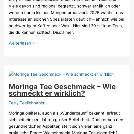
Viele davon sind regional begrenzt, schwer erhältlich oder
werden nur in kleinen Mengen produziert. 2026 wächst das
Interesse an solchen Spezialitäten deutlich – ähnlich wie bei
hochwertigem Kaffee oder Wein. Hier sind 20 seltene Tees,
die du kennen solltest. Disclaimer:
20
Weiterlesen »
seltene
Teesorten,
die
mehr
Aufmerksamkeit
verdienen
Moringa Tee Geschmack – Wie
(2026)
schmeckt er wirklich?
Tee
/
Teeliebhaber
Moringa oleifera, auch als „Wunderbaum“ bekannt, erfreut
sich seit einigen Jahren großer Beliebtheit. Doch neben den
gesundheitlichen Aspekten stellt sich vielen eine ganz
praktische Frage: Wie schmeckt Moringa Tee eigentlich?