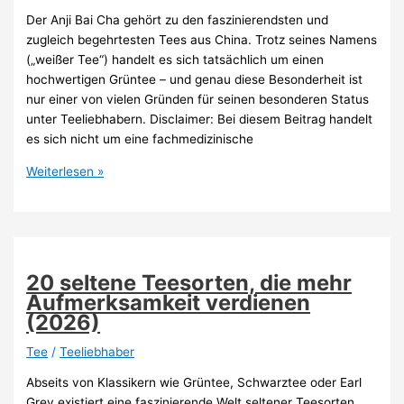
Der Anji Bai Cha gehört zu den faszinierendsten und
zugleich begehrtesten Tees aus China. Trotz seines Namens
(„weißer Tee“) handelt es sich tatsächlich um einen
hochwertigen Grüntee – und genau diese Besonderheit ist
nur einer von vielen Gründen für seinen besonderen Status
unter Teeliebhabern. Disclaimer: Bei diesem Beitrag handelt
es sich nicht um eine fachmedizinische
Anji
Weiterlesen »
Bai
Cha
Tee
–
Darum
20 seltene Teesorten, die mehr
so
Aufmerksamkeit verdienen
begehrt
(2026)
(2026)
Tee
/
Teeliebhaber
Abseits von Klassikern wie Grüntee, Schwarztee oder Earl
Grey existiert eine faszinierende Welt seltener Teesorten.