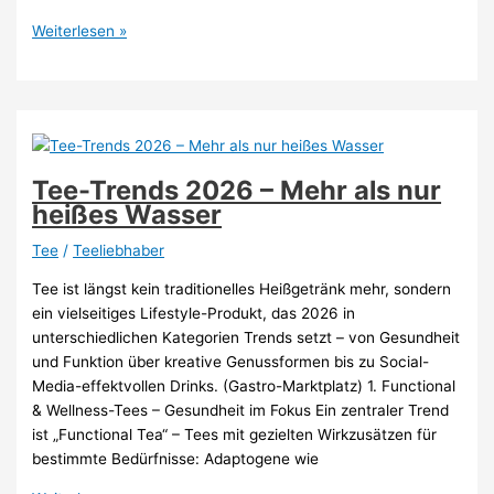
Die
Weiterlesen »
beliebtesten
Tee-
Sorten
2026
–
Überblick
Tee-Trends 2026 – Mehr als nur
&
heißes Wasser
Trends
Tee
/
Teeliebhaber
Tee ist längst kein traditionelles Heißgetränk mehr, sondern
ein vielseitiges Lifestyle-Produkt, das 2026 in
unterschiedlichen Kategorien Trends setzt – von Gesundheit
und Funktion über kreative Genussformen bis zu Social-
Media-effektvollen Drinks. (Gastro-Marktplatz) 1. Functional
& Wellness-Tees – Gesundheit im Fokus Ein zentraler Trend
ist „Functional Tea“ – Tees mit gezielten Wirkzusätzen für
bestimmte Bedürfnisse: Adaptogene wie