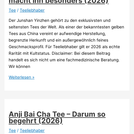
macht ihn besonders (2026)
ist
gesünder?
Tee
/
Teeliebhaber
(Guide
Der Junshan Yinzhen gehört zu den exklusivsten und
2026)
seltensten Tees der Welt. Als einer der bekanntesten gelben
Tees aus China vereint er aufwendige Herstellung,
begrenzte Herkunft und ein außergewöhnlich feines
Geschmacksprofil. Für Teeliebhaber gilt er 2026 als echte
Rarität mit Kultstatus. Disclaimer: Bei diesem Beitrag
handelt es sich nicht um eine fachmedizinische Beratung.
Wir können
Junshan
Weiterlesen »
Yinzhen
Tee
–
Das
macht
Anji Bai Cha Tee – Darum so
ihn
begehrt (2026)
besonders
(2026)
Tee
/
Teeliebhaber