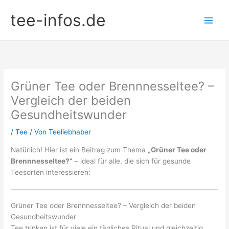
Zum
tee-infos.de
Inhalt
springen
Grüner Tee oder Brennnesseltee? –
Vergleich der beiden
Gesundheitswunder
/
Tee
/ Von
Teeliebhaber
Natürlich! Hier ist ein Beitrag zum Thema
„Grüner Tee oder
Brennnesseltee?“
– ideal für alle, die sich für gesunde
Teesorten interessieren:
Grüner Tee oder Brennnesseltee? – Vergleich der beiden
Gesundheitswunder
Tee trinken ist für viele ein tägliches Ritual und gleichzeitig