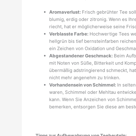
Aromaverlust:
Frisch gebrühter Tee soll
blumig, erdig oder zitronig. Wenn es I
riecht, hat er möglicherweise seine Fr
Verblasste Farbe:
Hochwertige Tees weis
hellgrün bis tief bernsteinfarben reiche
ein Zeichen von Oxidation und Geschmac
Abgestandener Geschmack:
Beim Aufb
mit Noten von Süße, Bitterkeit und Komp
übermäßig adstringierend schmeckt, hat 
nicht mehr angenehm zu trinken.
Vorhandensein von Schimmel:
In selten
waren, Schimmel oder Mehltau entwickel
kann. Wenn Sie Anzeichen von Schimme
bemerken, entsorgen Sie diese am beste
Tipps zur Aufbewahrung von Teebeuteln: