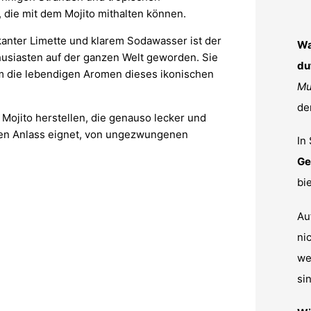
 die mit dem Mojito mithalten können.
kanter Limette und klarem Sodawasser ist der
Wa
husiasten auf der ganzen Welt geworden. Sie
du
m die lebendigen Aromen dieses ikonischen
Mu
de
s Mojito herstellen, die genauso lecker und
jeden Anlass eignet, von ungezwungenen
In
Ge
bi
Au
ni
we
si