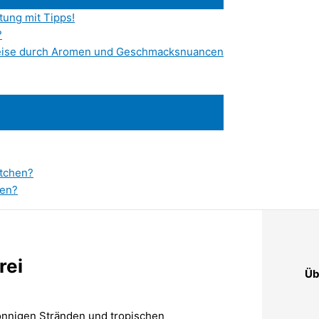
ung mit Tipps!
?
reise durch Aromen und Geschmacksnuancen
ötchen?
hen?
rei
Üb
sonnigen Stränden und tropischen