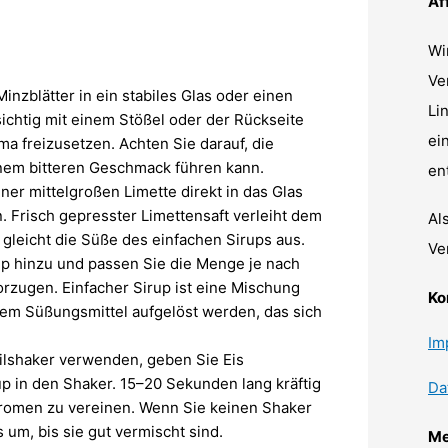
Af
Wi
Ve
inzblätter in ein stabiles Glas oder einen
Li
sichtig mit einem Stößel oder der Rückseite
ei
ma freizusetzen. Achten Sie darauf, die
einem bitteren Geschmack führen kann.
en
ner mittelgroßen Limette direkt in das Glas
. Frisch gepresster Limettensaft verleiht dem
Al
gleicht die Süße des einfachen Sirups aus.
Ve
p hinzu und passen Sie die Menge je nach
zugen. Einfacher Sirup ist eine Mischung
Ko
nem Süßungsmittel aufgelöst werden, das sich
Im
lshaker verwenden, geben Sie Eis
p in den Shaker. 15–20 Sekunden lang kräftig
Da
Aromen zu vereinen. Wenn Sie keinen Shaker
 um, bis sie gut vermischt sind.
Me