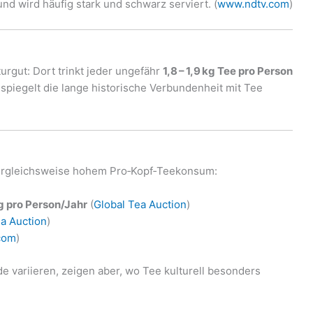
nd wird häufig stark und schwarz serviert. (
www.ndtv.com
)
turgut: Dort trinkt jeder ungefähr
1,8 – 1,9 kg Tee pro Person
 spiegelt die lange historische Verbundenheit mit Tee
vergleichsweise hohem Pro‑Kopf‑Teekonsum:
kg pro Person/Jahr
(
Global Tea Auction
)
ea Auction
)
com
)
variieren, zeigen aber, wo Tee kulturell besonders