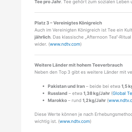
Tee pro Jahr
. Tee gehört zum sozialen Leben u
Platz 3 – Vereinigtes Königreich
Auch im Vereinigten Königreich ist Tee ein Kul
jährlich
. Das klassische „Afternoon Tea“‑Ritual
wider. (
www.ndtv.com
)
Weitere Länder mit hohem Teeverbrauch
Neben den Top 3 gibt es weitere Länder mit 
Pakistan und Iran
– beide bei etwa
1,5 
Russland
– etwa
1,38 kg/Jahr
(
Global T
Marokko
– rund
1,2 kg/Jahr
(
www.ndtv.
Diese Werte können je nach Erhebungsmethode 
wichtig ist. (
www.ndtv.com
)