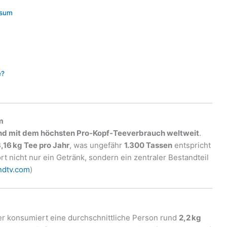
nsum
e?
m
and mit dem höchsten Pro‑Kopf‑Teeverbrauch weltweit
.
,16 kg Tee pro Jahr
, was ungefähr
1.300 Tassen
entspricht
rt nicht nur ein Getränk, sondern ein zentraler Bestandteil
dtv.com
)
ier konsumiert eine durchschnittliche Person rund
2,2 kg