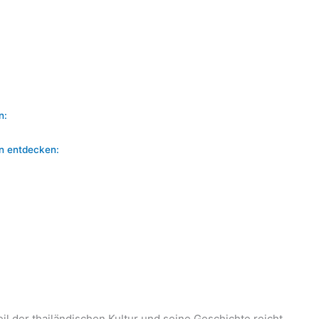
n:
en entdecken:
eil der thailändischen Kultur und seine Geschichte reicht