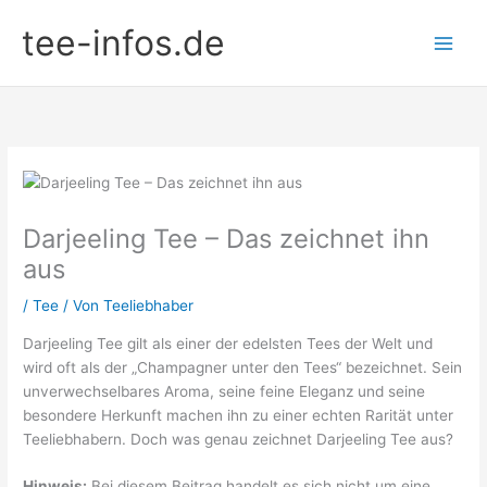
Zum
tee-infos.de
Inhalt
springen
Darjeeling Tee – Das zeichnet ihn
aus
/
Tee
/ Von
Teeliebhaber
Darjeeling Tee gilt als einer der edelsten Tees der Welt und
wird oft als der „Champagner unter den Tees“ bezeichnet. Sein
unverwechselbares Aroma, seine feine Eleganz und seine
besondere Herkunft machen ihn zu einer echten Rarität unter
Teeliebhabern. Doch was genau zeichnet Darjeeling Tee aus?
Hinweis:
Bei diesem Beitrag handelt es sich nicht um eine