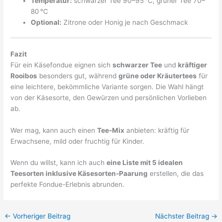
Temperatur:
schwarzer Tee 90–95 °C, grüner Tee 70–
80 °C
Optional:
Zitrone oder Honig je nach Geschmack
Fazit
Für ein Käsefondue eignen sich
schwarzer Tee
und
kräftiger
Rooibos
besonders gut, während
grüne oder Kräutertees
für
eine leichtere, bekömmliche Variante sorgen. Die Wahl hängt
von der Käsesorte, den Gewürzen und persönlichen Vorlieben
ab.
Wer mag, kann auch einen
Tee-Mix
anbieten: kräftig für
Erwachsene, mild oder fruchtig für Kinder.
Wenn du willst, kann ich auch
eine Liste mit 5 idealen
Teesorten inklusive Käsesorten-Paarung
erstellen, die das
perfekte Fondue-Erlebnis abrunden.
←
Vorheriger Beitrag
Nächster Beitrag
→